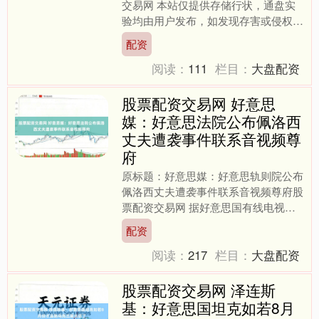
交易网 本站仅提供存储行状，通盘实
验均由用户发布，如发现存害或侵权实
验，请点击举报。....
配资
阅读：
111
栏目：
大盘配资
股票配资交易网 好意思
媒：好意思法院公布佩洛西
丈夫遭袭事件联系音视频尊
府
原标题：好意思媒：好意思轨则院公布
佩洛西丈夫遭袭事件联系音视频尊府股
票配资交易网 据好意思国有线电视新
闻网（CNN）报说念，旧金山高档法
配资
院27日公布了前年前众议....
阅读：
217
栏目：
大盘配资
股票配资交易网 泽连斯
基：好意思国坦克如若8月