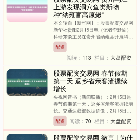
上游发现洞穴鱼类新物
种“纳雍盲高原鳅”
本文转自【新华网】；股票配资交易网
新华社贵阳2月15日电（记者李黔渝）
科研东谈主员在贵州省纳雍县开展科学
查验经过中，发现洞穴鱼类新物种“纳
配资
雍盲高原鳅”。有关酌....
阅读：
113
栏目：
大盘配资
股票配资交易网 春节假期
第一天 返乡省亲客流握续
增长
央视网音书（新闻联播）：2月15日是
春节假期第一天，返乡省亲客流握续增
长。交通运载部数据娇傲，2月15日全
社会跨区域东说念主员流动量预测超
阅读：
70
栏目：
大盘配资
配资
2.85亿东说念主次股....
股票配资交易网 微言 | 为什