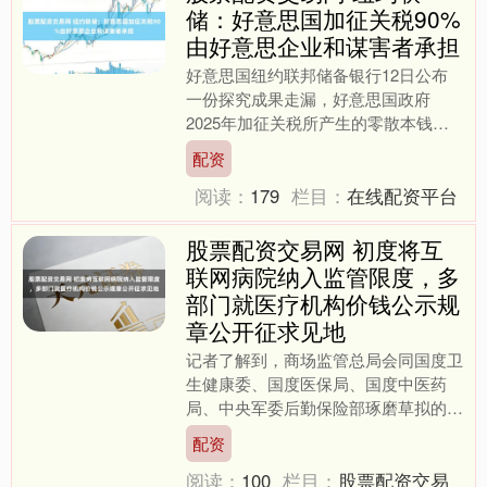
储：好意思国加征关税90%
由好意思企业和谋害者承担
好意思国纽约联邦储备银行12日公布
一份探究成果走漏，好意思国政府
2025年加征关税所产生的零散本钱中
约有90%由好意思国谋害者和企业承
配资
担。好意思国政府此前屡次声....
阅读：
179
栏目：
在线配资平台
股票配资交易网 初度将互
联网病院纳入监管限度，多
部门就医疗机构价钱公示规
章公开征求见地
记者了解到，商场监管总局会同国度卫
生健康委、国度医保局、国度中医药
局、中央军委后勤保险部琢磨草拟的
《医疗机构价钱公示规章（征求见地
配资
稿）》（以下简称《规章》），于....
阅读：
100
栏目：
股票配资交易