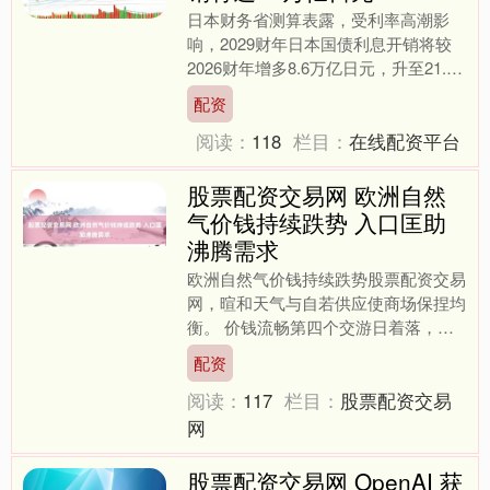
日本财务省测算表露，受利率高潮影
响，2029财年日本国债利息开销将较
2026财年增多8.6万亿日元，升至21.6
万亿日元。 该测算以2026财年预算案
配资
为基础，对....
阅读：
118
栏目：
在线配资平台
股票配资交易网 欧洲自然
气价钱持续跌势 入口匡助
沸腾需求
欧洲自然气价钱持续跌势股票配资交易
网，暄和天气与自若供应使商场保捏均
衡。 价钱流畅第四个交游日着落，徜
徉在五周低点隔壁。尽管该地区强大的
配资
储气表率处于低于季节平均....
阅读：
117
栏目：
股票配资交易
网
股票配资交易网 OpenAI 获