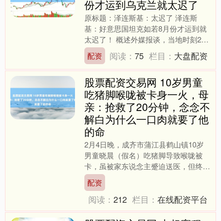
份才运到乌克兰就太迟了
原标题：泽连斯基：太迟了 泽连斯
基：好意思国坦克如若8月份才运到就
太迟了！ 概述外媒报谈，当地时刻27
日，乌克兰总统泽连斯基在吸收采访时
阅读：
75
栏目：
大盘配资
配资
称，如若好意思国“艾布拉....
股票配资交易网 10岁男童
吃猪脚喉咙被卡身一火，母
亲：抢救了20分钟，念念不
解白为什么一口肉就要了他
的命
2月4日晚，成齐市蒲江县鹤山镇10岁
男童晓晨（假名）吃猪脚导致喉咙被
卡，虽被家东说念主蹙迫送医，但终因
窒息时辰过长堕入重度眩晕。 2月14
配资
日，晓晨的姆妈高女士告....
阅读：
212
栏目：
在线配资平台