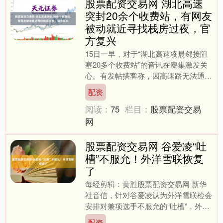
股票配资交易网 湖北高速
突封20余个收费站，有网友
被动就近寻找栈房过夜，官
方复兴
15日一早，对于“湖北高速凌晨邻接阻
塞20多个收费站”的音讯在麇集激发关
心。有发帖搭客称，因高速路无法通
行，被动就近寻找栈房过夜。上游新闻
配资
记者就“收费站被封”情....
阅读：
75
栏目：
股票配资交易
网
股票配资交易网 谷爱凌“吐
槽”不服允！外洋雪联恢复
了
每经剪辑：黄胜股票配资交易网 新华
社音信，针对谷爱凌认为外洋雪联检会
安排对兼项选手不服允的“吐槽”，外洋
雪联15日向新华社记者示意，领先，
配资