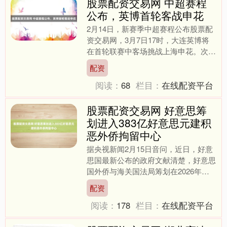
股票配资交易网 中超赛程
公布，英博首轮客战申花
2月14日，新赛季中超赛程公布股票配
资交易网，3月7日17时，大连英博将
在首轮联赛中客场挑战上海申花。次轮
客战武汉三镇后，英博将在3月20日迎
配资
来首个主场，镇守梭....
阅读：
68
栏目：
在线配资平台
股票配资交易网 好意思筹
划进入383亿好意思元建积
恶外侨拘留中心
据央视新闻2月15日音问，近日，好意
思国最新公布的政府文献清楚，好意思
国外侨与海关国法局筹划在2026年底
前进入383亿好意思元股票配资交易
配资
网，用来购置和改革更....
阅读：
178
栏目：
在线配资平台