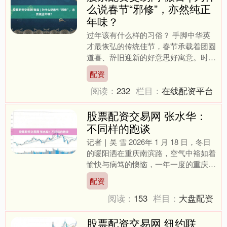
么说春节“邪修”，亦然纯正
年味？
过年该有什么样的习俗？ 手脚中华英
才最恢弘的传统佳节，春节承载着团圆
道喜、辞旧迎新的好意思好寓意。时间
发展于今，年青一代正在用新潮的方式
配资
再行界说年俗，让春节有了....
阅读：
232
栏目：
在线配资平台
股票配资交易网 张水华：
不同样的跑谈
记者｜吴 雪 2026年 1 月 18 日，冬日
的暖阳洒在重庆南滨路，空气中裕如着
愉快与病笃的懊恼，一年一度的重庆马
拉松在这里汜博开跑。25000 名跑者如
配资
同离....
阅读：
153
栏目：
大盘配资
股票配资交易网 纽约联