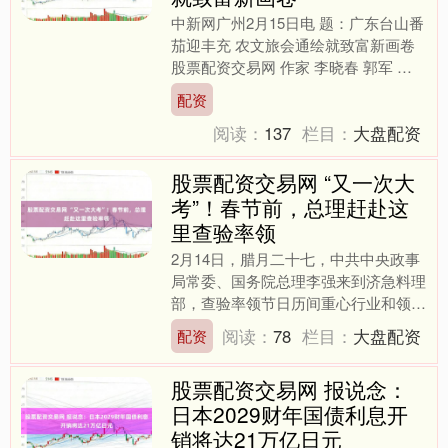
中新网广州2月15日电 题：广东台山番
茄迎丰充 农文旅会通绘就致富新画卷
股票配资交易网 作家 李晓春 郭军 近
日，广东台山市四九镇东冠村援救户黄
配资
链喜笑貌开：“昨....
阅读：
137
栏目：
大盘配资
股票配资交易网 “又一次大
考”！春节前，总理赶赴这
里查验率领
2月14日，腊月二十七，中共中央政事
局常委、国务院总理李强来到济急料理
部，查验率领节日历间重心行业和领域
安全贪污、春运春节劳动保险等职责。
阅读：
78
栏目：
大盘配资
配资
他提到，要“遵循捏好....
股票配资交易网 报说念：
日本2029财年国债利息开
销将达21万亿日元