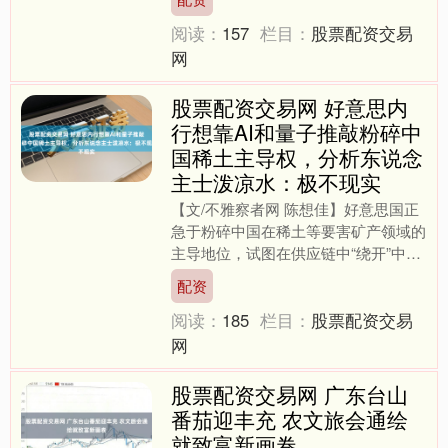
他们并未削减带领员的检....
阅读：
157
栏目：
股票配资交易
网
股票配资交易网 好意思内
行想靠AI和量子推敲粉碎中
国稀土主导权，分析东说念
主士泼凉水：极不现实
【文/不雅察者网 陈想佳】好意思国正
急于粉碎中国在稀土等要害矿产领域的
主导地位，试图在供应链中“绕开”中
国。近日，有好意思国东说念主工智能
配资
（AI）内行想出“新点....
阅读：
185
栏目：
股票配资交易
网
股票配资交易网 广东台山
番茄迎丰充 农文旅会通绘
就致富新画卷