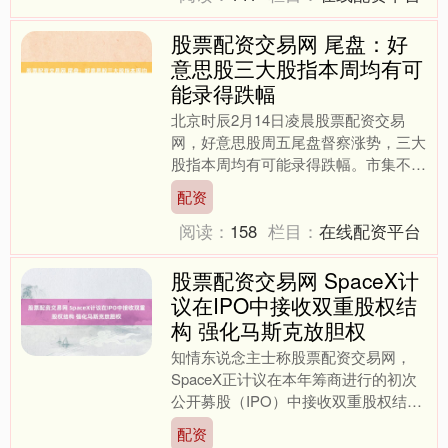
股票配资交易网 尾盘：好
意思股三大股指本周均有可
能录得跌幅
北京时辰2月14日凌晨股票配资交易
网，好意思股周五尾盘督察涨势，三大
股指本周均有可能录得跌幅。市集不竭
衡量东说念主工智能发展对物流、房地
配资
产及软件等行业酿成的影响....
阅读：
158
栏目：
在线配资平台
股票配资交易网 SpaceX计
议在IPO中接收双重股权结
构 强化马斯克放胆权
知情东说念主士称股票配资交易网，
SpaceX正计议在本年筹商进行的初次
公开募股（IPO）中接收双重股权结
构，仿效其亿万富豪首创东说念主马斯
配资
克对特斯拉提议的思法。....