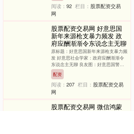
阅读：
92
栏目：
股票配资交易
网
股票配资交易网 好意思国
新年来源枪支暴力频发 政
府应酬渐渐令东说念主无聊
原标题：好意思国新年来源枪支暴力频
发 好意思社会学家：政府应酬渐渐令
东说念主无聊 良友图：好意思国警方
在枪击案现场建树的告戒线 国际网1月
配资
30日电 好意思联社1....
阅读：
207
栏目：
股票配资交易
网
股票配资交易网 微信鸿蒙
版 8.0.15.38 郑再版升级，
海量更新履行一览
IT之家 2 月 6 日音尘，微信鸿蒙版 App