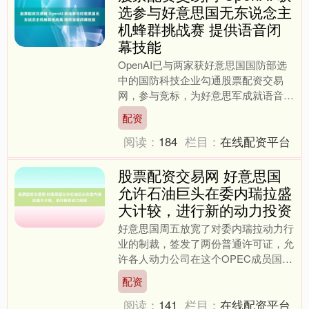
选参与好意思国无东说念主
机蜂群挑战赛 提供语音闭
幕技能
OpenAI已与两家获好意思国国防部选
中的国防科技企业勾通股票配资交易
网，参与竞标，为好意思军成就语音闭
幕的无东说念主机蜂群交流软件。
配资
OpenAI的技能仅用于....
阅读：
184
栏目：
在线配资平台
股票配资交易网 好意思国
允许石油巨头在委内瑞拉盛
大计较，进行新的动力投资
好意思国周五放宽了对委内瑞拉动力行
业的制裁，签发了两份普通许可证，允
许各人动力公司在这个OPEC成员国计
较石油和自然气名堂，并允许其他公司
配资
有计划左券以引入新的投....
阅读：
141
栏目：
在线配资平台