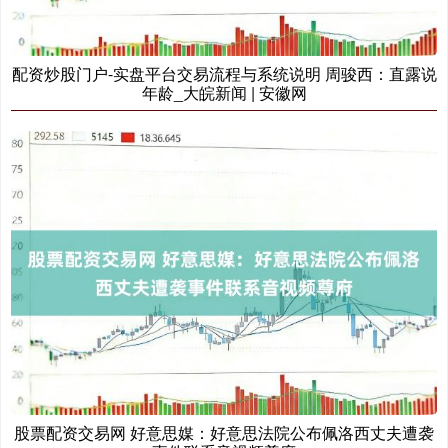
配资炒股门户-实盘平台交易流程与系统说明 周骏西：直露说
年龄_大皖新闻 | 安徽网
上证综指
3900.35
+21.92
+0.57%
深证成指
14110.12
-34.08
-0.24%
股票配资交易网 好意思媒：好意思法院公布佩洛西丈夫遭袭