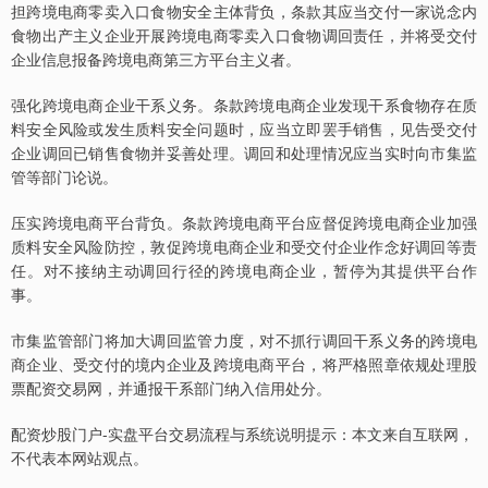
担跨境电商零卖入口食物安全主体背负，条款其应当交付一家说念内
食物出产主义企业开展跨境电商零卖入口食物调回责任，并将受交付
企业信息报备跨境电商第三方平台主义者。
强化跨境电商企业干系义务。条款跨境电商企业发现干系食物存在质
料安全风险或发生质料安全问题时，应当立即罢手销售，见告受交付
企业调回已销售食物并妥善处理。调回和处理情况应当实时向市集监
管等部门论说。
压实跨境电商平台背负。条款跨境电商平台应督促跨境电商企业加强
质料安全风险防控，敦促跨境电商企业和受交付企业作念好调回等责
任。对不接纳主动调回行径的跨境电商企业，暂停为其提供平台作
事。
市集监管部门将加大调回监管力度，对不抓行调回干系义务的跨境电
商企业、受交付的境内企业及跨境电商平台，将严格照章依规处理股
票配资交易网，并通报干系部门纳入信用处分。
配资炒股门户-实盘平台交易流程与系统说明提示：本文来自互联网，
不代表本网站观点。