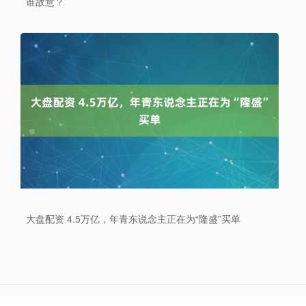
谁故意？
上证综指
3900.35
+21.92
+0.57%
大盘配资 4.5万亿，年青东说念主正在为“隆盛”买单
深证成指
14110.12
-34.08
-0.24%