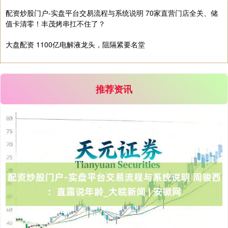
配资炒股门户-实盘平台交易流程与系统说明 70家直营门店全关、储
值卡清零！丰茂烤串扛不住了？
大盘配资 1100亿电解液龙头，阻隔紧要名堂
国债指数
229.60
+0.00
0.00%
推荐资讯
期指IC0
7730.00
-1.00
-0.01%