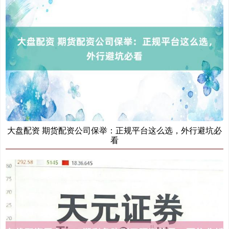
创业板指
3515.56
-19.58
-0.55%
基金指数
7229.80
-1.63
-0.02%
大盘配资 期货配资公司保举：正规平台这么选，外行避坑必
看
国债指数
229.60
+0.00
0.00%