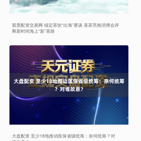
股票配资交易网 锚定茶饮“出海”赛谈 喜茶亮相消博会评
释新时间海上“新”茶路
大盘配资 至少18地推动医保省级统筹：奈何统筹？对