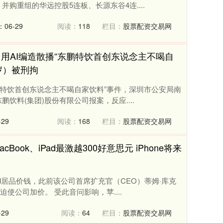
购重组的华远控股5连板、长源东谷4连....
06-29
阅读：
118
栏目：
股票配资交易网
用AI编造散播“东鹏特饮首创东说念主不喝自
岁）被刑拘
鹏特饮首创东说念主不喝自家饮料”事件，深圳市公安局南
饮料(集团)股份有限公司报案，反应....
29
阅读：
168
栏目：
股票配资交易网
ook、iPad最激越300好意思元 iPhone将来
Pad居品价钱，此前该公司首席扩充官（CEO）蒂姆·库克
使公司加价。 受此音问影响，苹....
29
阅读：
64
栏目：
股票配资交易网