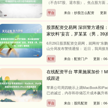
（不含ST股、退市股）。焦点股方面，并
平台
来自：炒股怎么配资
更新：
股票配资交易网 深圳警方通报：
家饮料”妄言，罗某某（男，39
6月29日股票配资交易网，就网传“东
山分局发布警情通报： 近日，我局接东鹏
配资
来自：配资门户
更新：06-
在线配资平台 苹果施展加价！MacB
或跟进
苹果公司周四晓示上调MacBook和i
已劝诫过，内存和存储芯片成本飙升将迫
平台
来自：股民配资
更新：06-