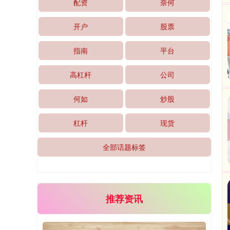
配资
奈何
开户
股票
指南
平台
高杠杆
公司
何如
炒股
北证50
1134.24
+11.37
+1.01%
杠杆
现货
全部话题标签
推荐资讯
创业板指
3563.12
+47.56
+1.35%