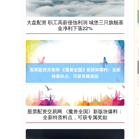
大盘配资 职工高薪侵蚀利润 城堡三只旗舰基
金净利下落22%
期指IC0
7877.80
+164.40
+2.13%
股票配资交易网 《魔兽全国》新版块爆料：
全新特质料点，可获专属奖励