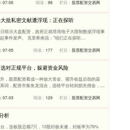
07-05
阅读：
98
栏目：
股票配资交易网
果大批私密文献遭浮现：正在探听
2 日暗示大盘配资，政府正就塔塔电子大限制数据浮现事
件发声。 克里希南说："咱们正在探听....
07-05
阅读：
177
栏目：
股票配资交易网
：选对正规平台，躲避资金风险
升，股票配资看成一种放大资金、擢升收益后劲的器
词，配资市集鱼龙混合，选错平台轻则损失佣金，....
07-03
阅读：
129
栏目：
股票配资交易网
停分析
台，连板股总额7只，13股封板未遂，封板率为76%