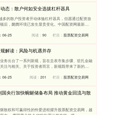
新动态：散户何如安全选拔杠杆器具
越多的散户投资者开动体恤杠杆器具，但愿通过配资放
后，阛阓环境已发生显贵变化。中国配资网最新....
06-25
阅读：
90
栏目：
股票配资交易网
新规解读：风险与机遇并存
业务出台了一系列新规，旨在圭表市集步骤、驻扎金融
注与相关。关于投资者而言，新规既带来了新的....
06-25
阅读：
201
栏目：
股票配资交易网
列国央行加快蜿蜒储备布局 推动黄金回流与散
驱散权和可赢得性的怜爱进程擢升股票配资交易网，越