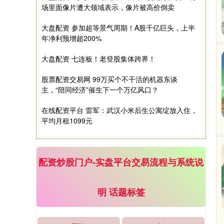
场里面像片遭大领域表示，像片被高价倒卖
上证综指
3940.04
+39.68
+1.02%
大盘配资 参加超等景气周期！A股千亿巨头，上半
年净利预增超200%
大盘配资 七连板！老登股集体跨界！
股票配资交易网 99万买个不干活的机器东谈
主，“陪同经济”催生下一个万亿风口？
在线配资平台 雷军：武汉小米后生公寓绽放入住，
深证成指
14311.01
+200.89
+1.42%
平均月租1099元
配资炒股门户-实盘平台交易流程与系统说
明 话题标签
沪深300
4694.44
+43.13
+0.93%