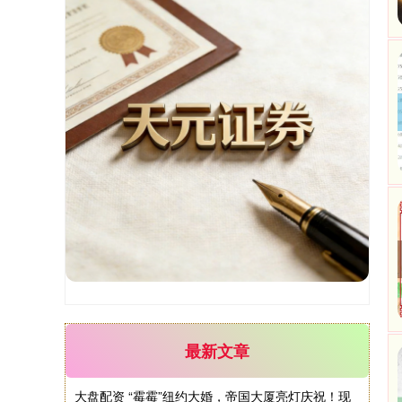
国债指数
229.69
+0.10
+0.04%
期指IC0
7877.80
+164.40
+2.13%
最新文章
大盘配资 “霉霉”纽约大婚，帝国大厦亮灯庆祝！现