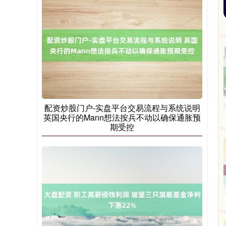
基金指数
7242.10
+12.30
+0.17%
配资炒股门户-实盘平台交易流程与系统说明
英国央行的Mann想法按兵不动以确保通胀预
期受控
国债指数
229.69
+0.10
+0.04%