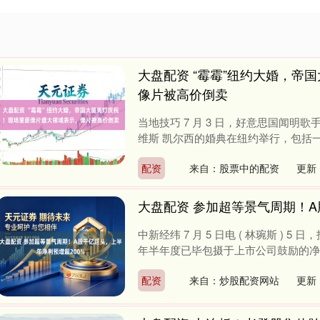
大盘配资 “霉霉”纽约大婚，帝
像片被高价倒卖
当地技巧 7 月 3 日，好意思国闻明
维斯 凯尔西的婚典在纽约举行，包括一些宇
配资
来自：股票中的配资
更新：
大盘配资 参加超等景气周期！A
中新经纬 7 月 5 日电 ( 林琬斯 ) 5
年半年度已毕包摄于上市公司鼓励的净利润为
配资
来自：炒股配资网站
更新：