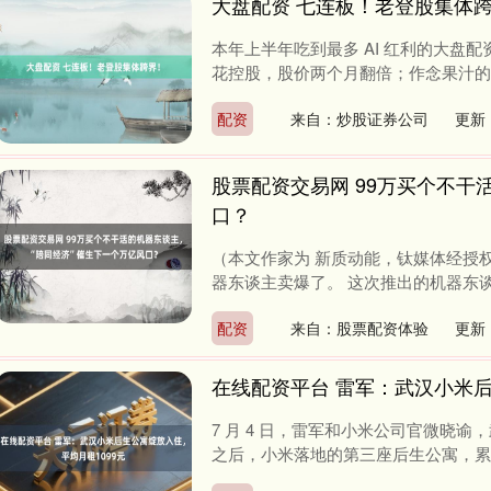
大盘配资 七连板！老登股集体
本年上半年吃到最多 AI 红利的大盘
花控股，股价两个月翻倍；作念果汁的安
配资
来自：炒股证券公司
更新：
股票配资交易网 99万买个不干
口？
（本文作家为 新质动能，钛媒体经授权
器东谈主卖爆了。 这次推出的机器东谈主半身 
配资
来自：股票配资体验
更新：
在线配资平台 雷军：武汉小米后
7 月 4 日，雷军和小米公司官微晓
之后，小米落地的第三座后生公寓，累计已建