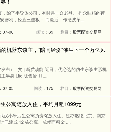
跨界！
配资，除了半导体公司，有时是一众老登。 作念味精的莲
德利，径直三连板； 而最近，作念皮革....
07-06
阅读：
69
栏目：
股票配资交易网
活的机器东谈主，“陪同经济”催生下一个万亿风
发布） 文 | 新质动能 近日，优必选的仿生东谈主形机
Lite 版售价 11....
07-05
阅读：
175
栏目：
股票配资交易网
生公寓绽放入住，平均月租1099元
谕，武汉小米后生公寓负责绽放入住。这亦然继北京、南京
成 12 栋公寓、成就面积 21....