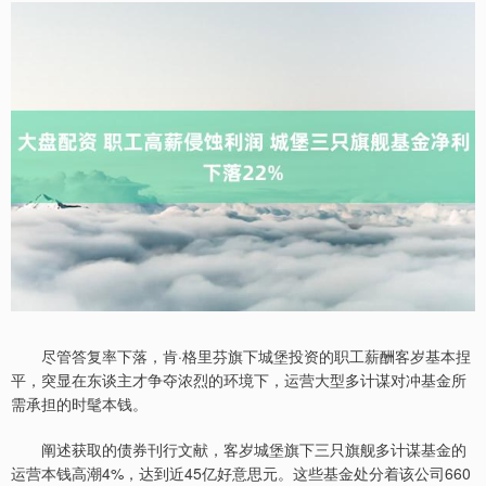
尽管答复率下落，肯·格里芬旗下城堡投资的职工薪酬客岁基本捏
平，突显在东谈主才争夺浓烈的环境下，运营大型多计谋对冲基金所
需承担的时髦本钱。
阐述获取的债券刊行文献，客岁城堡旗下三只旗舰多计谋基金的
运营本钱高潮4%，达到近45亿好意思元。这些基金处分着该公司660