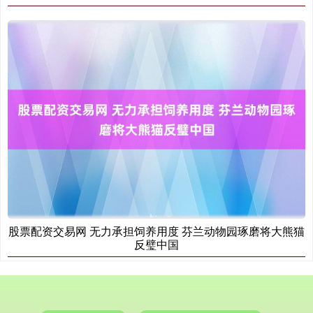
国债指数
229.69
+0.10
+0.04%
股票配资交易网 无力承担饲养用度 芬兰动物园琢磨将大熊猫
期指IC0
7877.80
+164.40
+2.13%
反璧中国