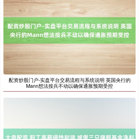
期指IC0
7877.80
+164.40
+2.13%
上证综指
3940.04
+39.68
+1.02%
配资炒股门户-实盘平台交易流程与系统说明 英国央行的
Mann想法按兵不动以确保通胀预期受控
深证成指
14311.01
+200.89
+1.42%