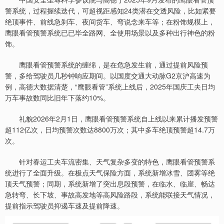
警系统，过程握续迭代，可超视距感知24类潜在交透风险，比如紧要
绝顶事件、前线急刹车、夜间货车、弯说念来车等；在粉饰规模上，
鹰眼看管预警系统已已毕全路网、全使用场景以及多种出行神色的粉
饰。
鹰眼看管预警系统的缠绵，是在危急发生前，通过提前风险预
警，多给驾驶员几秒钟响应期间。以国度交通大动脉G2京沪高速为
例，高德大数据清楚，“鹰眼看管”系统上线后，2025年国庆工夫日均
万车事故数同比旧年下落约10%。
礼貌2026年2月1日，鹰眼看管预警系统自上线以来累计播发预警
超112亿次，日均预警次数达8800万次；其中多车绝顶预警超14.7万
次。
针对春运工夫车流密集、天气复杂多变的特色，鹰眼看管预警系
统进行了全面升级。在极点天气保险方面，系统新增冰雪、团雾等绝
顶天气预警；同期，系统新增了突出息段预警，在临水、临崖、畅达
急转弯、长下坡、事故高发地等高风险路段，系统能联接天气情况，
提前指示驾驶员抑遏车速及提前降速。