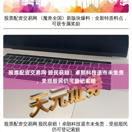
股票配资交易网 《魔兽全国》新版块爆料：全新特质料点，
可获专属奖励
创业板指
3563.12
+47.56
+1.35%
基金指数
7242.10
+12.30
+0.17%
股票配资交易网 股民获赔！卓朗科技退市未免责，受损股民
仍可登记索赔