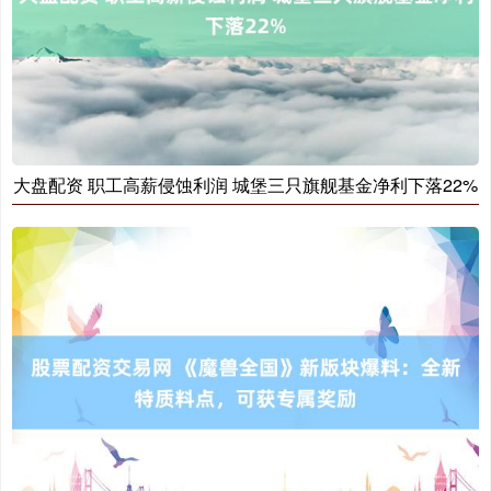
大盘配资 职工高薪侵蚀利润 城堡三只旗舰基金净利下落22%
沪深300
4694.44
+43.13
+0.93%
北证50
1134.24
+11.37
+1.01%