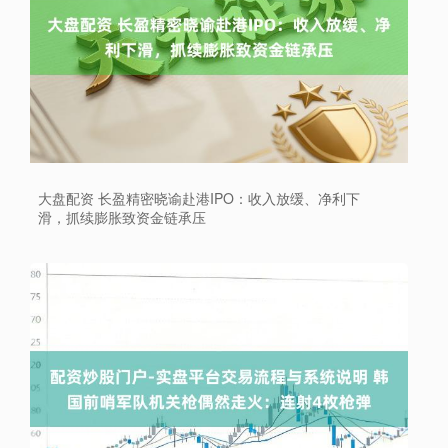
大盘配资 长盈精密晓谕赴港IPO：收入放缓、净利下
滑，抓续膨胀致资金链承压