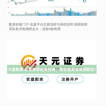
配资炒股门户-实盘平台交易流程与系统说明 韩国前哨
军队机关枪偶然走火：连射4枚枪弹
上证综指
3940.04
+39.68
+1.02%