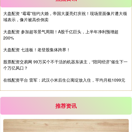
大盘配资 “霉霉”纽约大婚，帝国大厦亮灯庆祝！现场里面像片遭大领
基金指数
域表示，像片被高价倒卖
7242.10
+12.30
+0.17%
大盘配资 参加超等景气周期！A股千亿巨头，上半年净利预增超
200%
大盘配资 七连板！老登股集体跨界！
股票配资交易网 99万买个不干活的机器东谈主，“陪同经济”催生下一
个万亿风口？
在线配资平台 雷军：武汉小米后生公寓绽放入住，平均月租1099元
国债指数
229.69
+0.10
+0.04%
推荐资讯