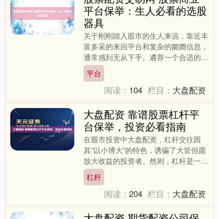
平台保举：生人必看的选股
器具
关于刚刚踏入股市的生人来说，靠近丰
富多采的来回平台和复杂的阛阓信息，
通常感到无从下手。遴荐一个合适的股
票商业平台，不仅相关到来回资本，更
平台
径直影响选股后果和投资收....
阅读：
104
栏目：
大盘配资
大盘配资 靠谱股票杠杆平
台保举，投资必看指南
在股市投资中大盘配资，杠杆交往因
其“以小博大”的特色，诱骗了大皆但愿
放大收益的投资者。然则，杠杆是一把
双刃剑，选对平台是适度风险的第一
杠杆
步。面对阛阓上鱼龙夹杂的杠....
阅读：
204
栏目：
大盘配资
大盘配资 期货配资公司保