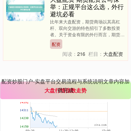
举：正规平台这么选，外行
避坑必看
上证综指
3953.08
+13.04
+0.33%
比年来大盘配资，期货商场以其高杠
杆、双向交游的特色招引了多数投资
者。关于资金有限的外行而言，期货配
资成为放大收益的常见形貌。相干词，
配资
配资平台鱼龙夹杂，选错平台轻....
阅读：
216
栏目：
大盘配资
深证成指
14181.10
-129.91
-0.91%
配资炒股门户-实盘平台交易流程与系统说明文章内容加
载完成
大盘行情指数走势