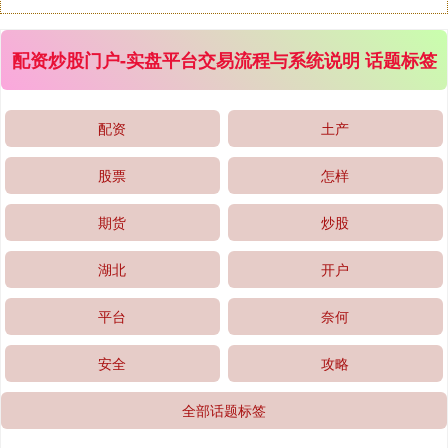
配资炒股门户-实盘平台交易流程与系统说明 话题标签
深证成指
14179.57
-131.44
-0.92%
配资
土产
股票
怎样
期货
炒股
湖北
开户
平台
奈何
沪深300
4679.52
-14.92
-0.32%
安全
攻略
全部话题标签