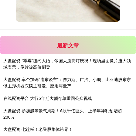
最新文章
期指IC0
7835.60
-19.60
-0.25%
大盘配资 “霉霉”纽约大婚，帝国大厦亮灯庆祝！现场里面像片遭大领
域表示，像片被高价倒卖
大盘配资 车企加码“造东谈主”：赛力斯、广汽、小鹏、比亚迪股东东
谈主形机器东谈主研发、应用与量产
在线配资平台 大行5年期大额存单重回公众视线
上证综指
3953.51
+13.47
+0.34%
大盘配资 参加超等景气周期！A股千亿巨头，上半年净利预增超
200%
大盘配资 七连板！老登股集体跨界！