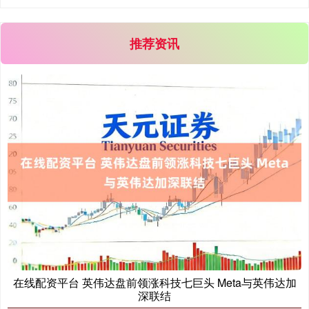
推荐资讯
北证50
1125.30
-8.95
-0.79%
创业板指
3496.09
-67.03
-1.88%
在线配资平台 英伟达盘前领涨科技七巨头 Meta与英伟达加
深联结