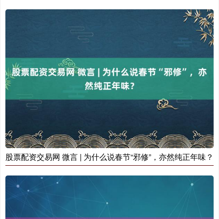
基金指数
7243.31
+1.21
+0.02%
国债指数
229.74
+0.05
+0.02%
股票配资交易网 微言 | 为什么说春节“邪修”，亦然纯正年味？