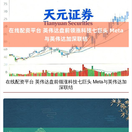
期指IC0
7881.40
+26.20
+0.33%
上证综指
3966.59
+26.56
+0.67%
在线配资平台 英伟达盘前领涨科技七巨头 Meta与英伟达加
深联结