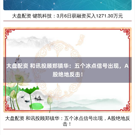
大盘配资 键凯科技：3月6日获融资买入1271.30万元
创业板指
3537.21
-25.90
-0.73%
基金指数
7247.38
+5.28
+0.07%
大盘配资 和讯投顾郑镇华：五个冰点信号出现，A股绝地反
击！