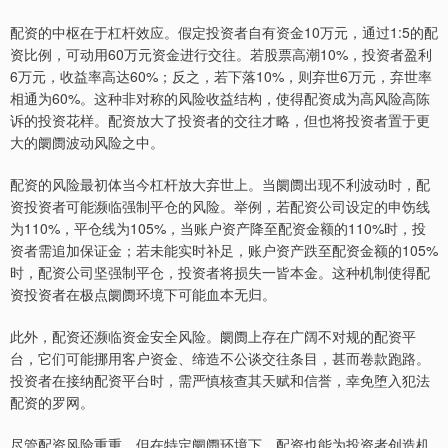
配资的中枢在于杠杆效应。假定投资者自有资金10万元，通过1:5的配
资比例，可动用60万元资金进行交往。若股票高潮10%，投资者盈利
6万元，收益率高达60%；反之，若下落10%，则弃世6万元，弃世率
相通为60%。这种非对称的风险收益结构，使得配资成为高风险高陈
诉的投资花样。配资放大了投资者的交往才略，但也将投资者置于更
大的阛阓波动风险之中。
配资的风险最初体当今杠杆放大弃世上。当阛阓出现不利波动时，配
资投资者可能濒临强制平仓的风险。举例，若配资公司设定的申饬线
为110%，平仓线为105%，当账户资产降至配资金额的110%时，投
资者需追加保证金；若未能实时补足，账户资产跌至配资金额的105%
时，配资公司坚强制平仓，投资者将损失一皆本金。这种机制使得配
资投资者在极点阛阓环境下可能血本无归。
此外，配资还濒临资金安全风险。阛阓上存在广阔不对规的配资平
台，它们可能挪用客户资金、缔造不公谈交往条目，甚而卷款跑路。
投资者在接纳配资平台时，需严慎核查其天赋和信誉，幸免堕入犯法
配资的罗网。
尽管配资风险重重，但在特定阛阓环境下，配资也能为投资者创造机