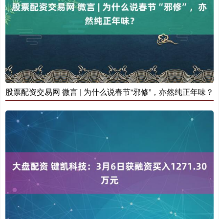
深证成指
14316.96
+5.95
+0.04%
股票配资交易网 微言 | 为什么说春节“邪修”，亦然纯正年味？
沪深300
4702.02
+7.59
+0.16%
北证50
1122.88
-11.37
-1.00%