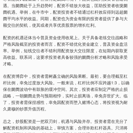
遇。当阛阓处于上升趋势时，配资不错放大收益，匡助投资者收拢阛
阓机遇。举例，在牛市中，配资投资者不错通过杠杆效应得到远超阛
阓平均水平的收益。同期，配资也为资金有限的投资者提供了参与大
额交往的契机，使其或者共享优质股票的增长红利。
配资的机遇还体当今普及资金使用收尾上。关于具备老练交往战略和
严格风险截至的投资者而言，配资不错优化资金建立，普及资金盘活
率。举例，短线交往者不错利用配资放大交往限度，在短期内获取更
高收益。联系词，这要求投资者具备较强的阛阓分析才略和风险承受
才略。
在配资博弈中，投资者需树矗立确的风险果断。最初，要合理截至杠
杆比例，幸免过度放大风险。一般来说，杠杆比例不应跨越1:3，以确
保在阛阓波动中有鼓胀的缓冲空间。其次，投资者应制定严格的止损
战略，一朝阛阓走势与预期相悖，实时止损离场，幸免弃世扩大。临
了，投资者需保捏感性，幸免因配资而堕入赌博心态，将投资视为耐
久肃穆的钞票升值历程。
总之，炒股配资是一把双刃剑，机遇与风险并存。投资者需在充分了
解配资机制和风险的基础上，审慎方案，合理诈欺杠杆器具。只消将