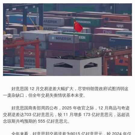
好意思国 12 月交易逆差大幅扩大，尽管特朗普政府试图消弱这
一庞杂缺口，但全年交易失衡情状基本未变。
好意思国商务部周四公布，2025 年收官之际，12 月商品与奇迹
交易逆差达703 亿好意思元，较 11 月增多 173 亿好意思元，远超说
念琼斯共鸣预期的 555 亿好意思元。
全年来看，好意思邦交易逆差为9015 亿好意思元，较 2024 年仅