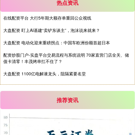
热点资讯
在线配资平台 大行5年期大额存单重回公众视线
基金指数
7247.38
+5.28
+0.07%
大盘配资 盯上AI基建“卖铲东谈主”，泡沫说来就来？
大盘配资 电动化迎来重磅拐点：中国车欧洲份额首超日本
配资炒股门户-实盘平台交易流程与系统说明 70家直营门店全关、储
值卡清零！丰茂烤串扛不住了？
大盘配资 1100亿电解液龙头，阻隔紧要名堂
国债指数
229.80
+0.11
+0.05%
推荐资讯