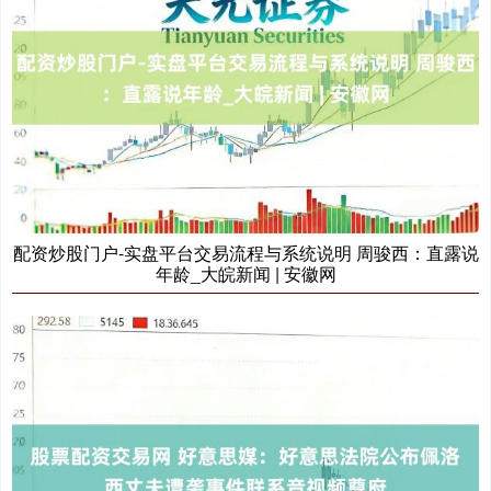
期指IC0
7881.40
+26.20
+0.33%
配资炒股门户-实盘平台交易流程与系统说明 周骏西：直露说
年龄_大皖新闻 | 安徽网