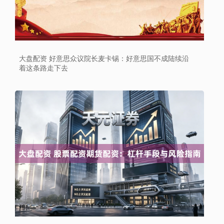
大盘配资 好意思众议院长麦卡锡：好意思国不成陆续沿
着这条路走下去
上证综指
3966.59
+26.56
+0.67%