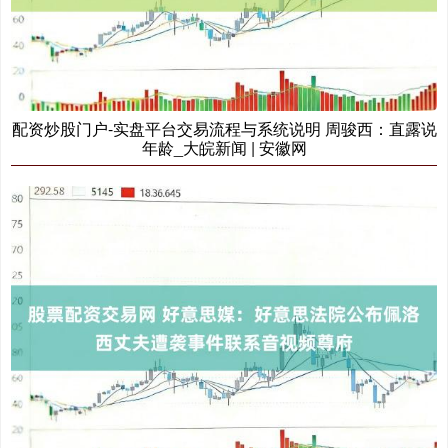
配资炒股门户-实盘平台交易流程与系统说明 周骏西：直露说
上证综指
年龄_大皖新闻 | 安徽网
3940.04
+39.68
+1.02%
深证成指
14311.01
+200.89
+1.42%