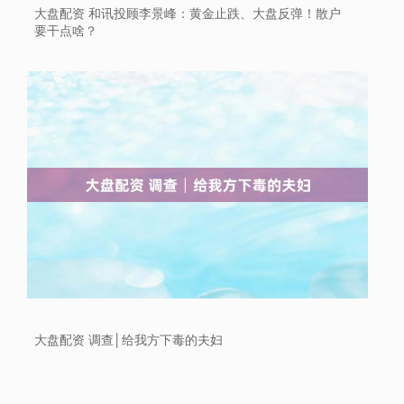
大盘配资 和讯投顾李景峰：黄金止跌、大盘反弹！散户
要干点啥？
上证综指
3940.04
+39.68
+1.02%
大盘配资 调查│给我方下毒的夫妇