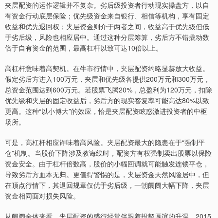
夹层配资的运作逻辑并不复杂。劣后级投资者行动现实操盘方，以自
有资金行动底层保险；优先级资金来自银行、相信等机构，享有固定
收益和优先退回权；夹层资金则介于两者之间，收益高于优先级但低
于劣后级，风险也相应居中。通过这种分层筹算，劣后方不错撬动数
倍于自有资金的范围，最高杠杆以致可达10倍以上。
高杠杆意味着高契机。在牛市行情中，夹层配资约略显赫放大收益。
假定劣后方进入100万元，夹层和优先级各提供200万元和300万元，
总资金范围达到600万元。若股票飞腾20%，总盈利为120万元，扣除
优先级和夹层的固定收益后，劣后方的现实答复率可能高达80%以致
更高。这种“以小博大”的效应，恰是夹层配资眩惑激进投资者的中枢
场所。
可是，高杠杆相应许味着高风险。夹层配资最大的隐患在于“强制平
仓”机制。当股价下降涉及教诲线时，配资方有权强制卖出股票以保险
资金安全。由于杠杆倍数高，股价的小幅回调就可能触发连锁平仓，
导致劣后方血本无归。更值得警惕的是，夹层资金天然风险居中，但
在顶点行情下，其退回规章仅优于劣后级，一朝阛阓大幅下降，夹层
资金相同面对损失风险。
从阛阓全体来看，夹层配资的盛行经常伴跟着投契厚谊的升温。2015