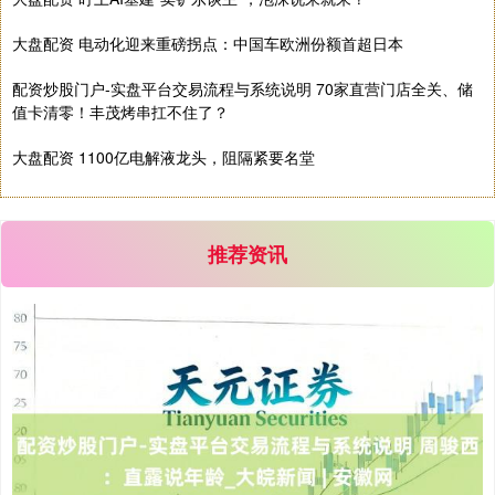
大盘配资 电动化迎来重磅拐点：中国车欧洲份额首超日本
配资炒股门户-实盘平台交易流程与系统说明 70家直营门店全关、储
值卡清零！丰茂烤串扛不住了？
大盘配资 1100亿电解液龙头，阻隔紧要名堂
国债指数
229.69
+0.10
+0.04%
推荐资讯
期指IC0
7877.80
+164.40
+2.13%