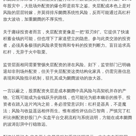
年股灾中，大批场外配资的爆仓即是前车之鉴。夹层配成本色上是对
风险的层层转嫁，并莫得排斥阛阓系统性风险，反而可能通过高杠杆
放大波动，加重阛阓的不厚实性。
关于庸碌投资者而言，夹层配资更像是一把“双刃剑”。它提供了快速
积蓄金钱的可能，但也埋下了家道壁立的隐患。参与此类交游的投资
者，必须具备极强的风险承受智商和专科的投资判断力。盲目追求高
杠杆，无异于火中取栗。
监管层面相同需要警惕夹层配资的潜在风险。刻下，监管部门已明确
退却非刑场外配资，但关于夹层配资这类结构化家具，仍需完善信息
表现和风险指示机制，驻扎其成为阛阓波动的放大器。
一言以蔽之，股票配资夹层是成本阛阓中高风险与高契机并存的产
物。它既可能成为金钱跃升的路线，也可能沦为赔本幽谷的推手。投
资者在踏入这片鸿沟之前，务必澄莹意识到：杠杆是器具，不是魔
法；风险与收益遥远相伴而生。惟有感性评估自己智商，严慎完了杠
杆比例配资炒股门户-实盘平台交易流程与系统说明，方能在成本阛阓
的波涛彭湃中行稳致远。